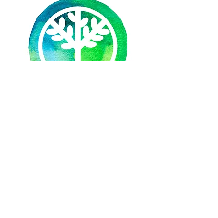
¡Descárgate el logo del movimiento
matria y úsalo en tus redes sociales como
foto de perfil!
¿Te animarías a hacer tu propia
versión del Manifiesto? Si tienes
talento creativo y te ha gustado la
propuesta haznos llegar tus